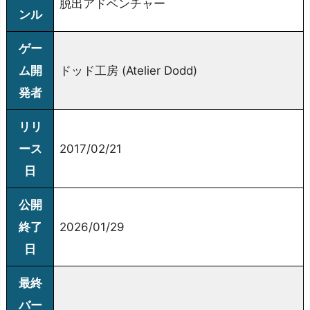
脱出アドベンチャー
ンル
ゲー
ム開
ドッド工房 (Atelier Dodd)
発者
リリ
ース
2017/02/21
日
公開
終了
2026/01/29
日
最終
バー