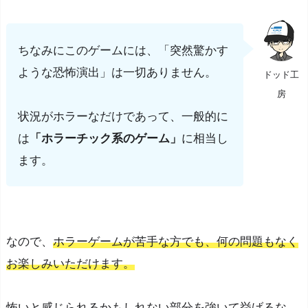
情
報
ちなみにこのゲームには、「突然驚かす
ア
ような恐怖演出」は一切ありません。
ドッド工
ッ
房
プ
状況がホラーなだけであって、一般的に
デ
ー
は
「ホラーチック系のゲーム」
に相当し
ト
ます。
履
歴
なので、
ホラーゲームが苦手な方でも、何の問題もなく
お楽しみいただけます。
怖いと感じられるかもしれない部分を強いて挙げるな