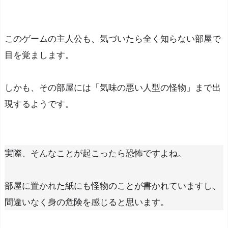
な
操
作
このゲームの主人公も、気づいたら全く知らない部屋で
方
目を覚まします。
法
しかも、その部屋には「気味の悪い人型の怪物」まで出
み
現するようです。
ん
な
の
評
実際、そんなことが起こったら恐怖ですよね。
価
や
部屋に置かれた紙にも怪物のことが書かれていますし、
感
間違いなく身の危険を感じると思います。
想
『M