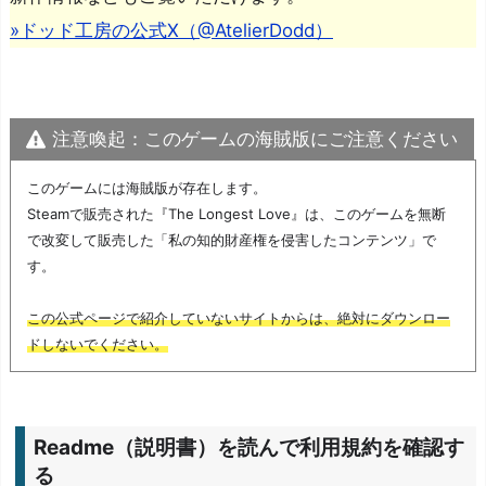
»ドッド工房の公式X（@AtelierDodd）
△
（ダウンロードの
手軽さ
◎
（すぐに遊べる）
手間はある）
注意喚起：このゲームの海賊版にご注意ください
読み込み時間
△
◎
（やや長い）
（非常に短い）
このゲームには海賊版が存在します。
△
（通信環境やサー
Steamで販売された『The Longest Love』は、このゲームを無断
表示や音声の遅
◎
バーの混雑具合によ
（ほぼ発生しな
で改変して販売した「私の知的財産権を侵害したコンテンツ」で
延
り、発生することも
い）
す。
ある）
この公式ページで紹介していないサイトからは、絶対にダウンロー
ドしないでください。
△
（他のゲームのプ
レイデータが影響
◎
（不具合の発生が
動作の安定性
し、ゲームに不具合
少ない）
Readme（説明書）を読んで利用規約を確認す
が発生することがあ
る