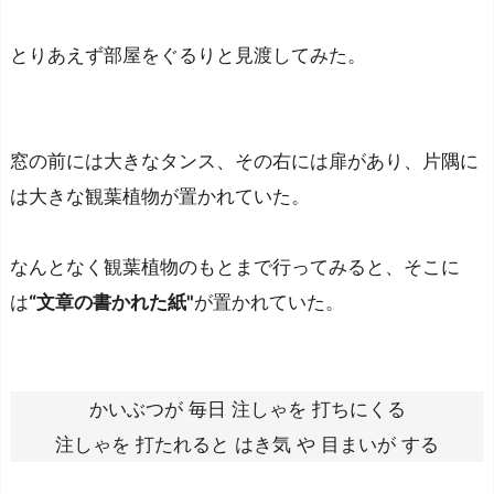
イ
とりあえず部屋をぐるりと見渡してみた。
す
る！
R
e
窓の前には大きなタンス、その右には扉があり、片隅に
a
は大きな観葉植物が置かれていた。
d
m
なんとなく観葉植物のもとまで行ってみると、そこに
e
は
“文章の書かれた紙"
が置かれていた。
（説
明
書）
を
かいぶつが 毎日 注しゃを 打ちにくる
読
注しゃを 打たれると はき気 や 目まいが する
ん