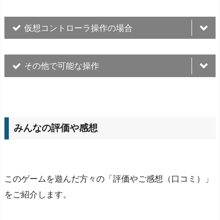
入力
動作
[Z][Enter][Space]
チェック
仮想コントローラ操作の場合
[十字キー][左スティック]
移動
[X][Esc]
メニュー/キャンセル
入力
動作
[Aボタン]
チェック
その他で可能な操作
[矢印キー]
移動
[Bボタン]
メニュー/キャンセル
入力
動作
[○]
チェック
[左クリック]
移動/チェック
[×]
メニュー/キャンセル
みんなの評価や感想
[右クリック]
メニュー/キャンセル
[Shift][Xボタン]
メニュー
このゲームを遊んだ方々の「評価やご感想（口コミ）」
フルスクリーン
をご紹介します。
[F4]
（※PCダウンロード版のみ）