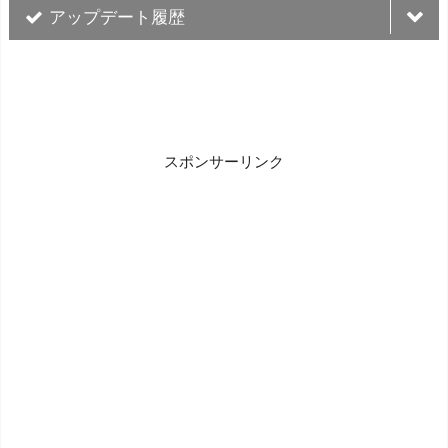
アップデート履歴
バージ
更新日
更新内容
ョン
細部/文章の修正、ヒント
スポンサーリンク
2024/09/20
Ver.2.04
の追加
キー設定/ゲームパッド設
2024/09/09
Ver.2.03
定の修正、ドット絵の変更
キー設定/ゲームパッド設
定/細部/バグの修正、イラ
2024/05/08
Ver.2.02
スト/細部/CG/セリフの変
更