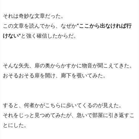
で
利
それは奇妙な文章だった。
用
この文章を読んでから、なぜか
“ここから出なければ行
規
けない"
と強く確信したからだ。
約
を
確
認
そんな矢先、扉の奥からかすかに物音が聞こえてきた。
す
おそるおそる扉を開け、廊下を覗いてみた。
る
『M
y
すると、何者かがこちらに歩いてくるのが見えた。
o
それをじっと見つめてみたが、急いで部屋に引き返すこ
s
とにした。
o