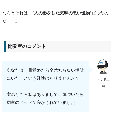
t
i
なんとそれは、
“人の形をした気味の悪い怪物"
だったの
s
だ――。
ミ
オ
ソ
テ
開発者のコメント
ィ
ス』
の
あなたは「目覚めたら全然知らない場所
遊
にいた」という経験はありませんか？
び
ドッド工
方
房
基
実のところ私はありまして、気づいたら
本
病室のベッドで寝かされていました。
的