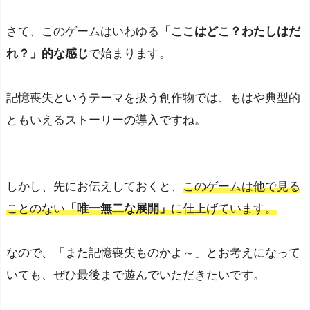
y
さて、このゲームはいわゆる
「ここはどこ？わたしはだ
o
れ？」的な感じ
で始まります。
s
o
t
記憶喪失というテーマを扱う創作物では、もはや典型的
i
ともいえるストーリーの導入ですね。
s
ミ
オ
しかし、先にお伝えしておくと、
このゲームは他で見る
ソ
ことのない
「唯一無二な展開」
に仕上げています。
テ
ィ
ス』
なので、「また記憶喪失ものかよ～」とお考えになって
の
いても、ぜひ最後まで遊んでいただきたいです。
基
本