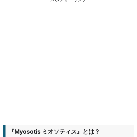
s
o
t
i
s
ミ
オ
ソ
テ
ィ
ス』
と
は？
こ
の
『Myosotis ミオソティス』とは？
ゲ