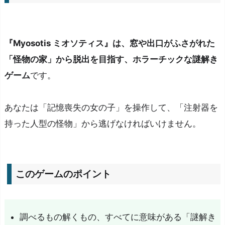
ー
ム
の
『Myosotis ミオソティス』は、窓や出口がふさがれた
ポ
「怪物の家」から脱出を目指す、ホラーチックな謎解き
イ
ゲーム
です。
ン
ト
こ
あなたは「記憶喪失の女の子」を操作して、「注射器を
ん
持った人型の怪物」から逃げなければいけません。
な
あ
な
このゲームのポイント
た
に
オ
調べるもの解くもの、すべてに意味がある「謎解き
ス