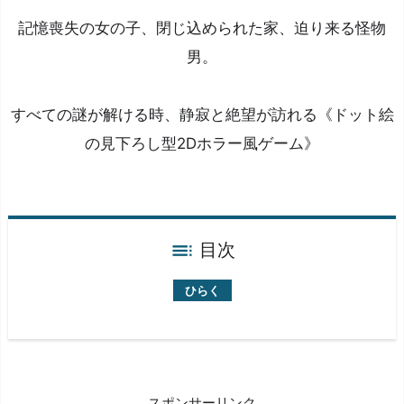
記憶喪失の女の子、閉じ込められた家、迫り来る怪物
男。
すべての謎が解ける時、静寂と絶望が訪れる《ドット絵
の見下ろし型2Dホラー風ゲーム》
目次
『M
y
o
スポンサーリンク