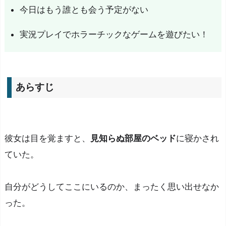
今日はもう誰とも会う予定がない
y
o
実況プレイでホラーチックなゲームを遊びたい！
s
o
t
i
あらすじ
s
ミ
オ
彼女は目を覚ますと、
見知らぬ部屋のベッド
に寝かされ
ソ
テ
ていた。
ィ
ス』
自分がどうしてここにいるのか、まったく思い出せなか
を
った。
プ
レ