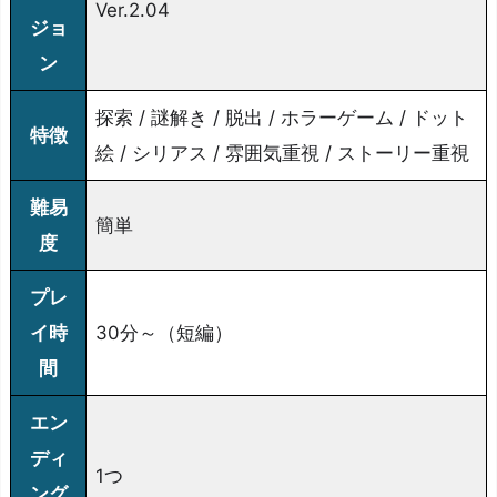
Ver.2.04
ジョ
ン
探索 / 謎解き / 脱出 / ホラーゲーム / ドット
特徴
絵 / シリアス / 雰囲気重視 / ストーリー重視
難易
簡単
度
プレ
イ時
30分～（短編）
間
エン
ディ
1つ
ング