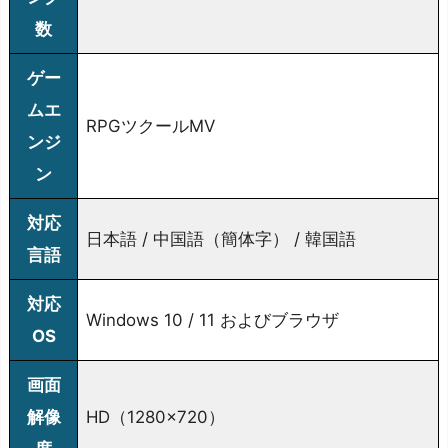
数
ゲー
ムエ
RPGツクールMV
ンジ
ン
対応
日本語 / 中国語（簡体字） / 韓国語
言語
対応
Windows 10 / 11 およびブラウザ
OS
画面
解像
HD（1280×720）