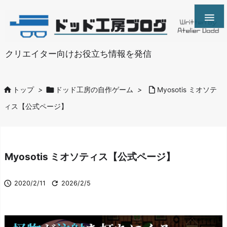

クリエイター向けお役立ち情報を発信



トップ
>
ドッド工房の自作ゲーム
>
Myosotis ミオソテ
ィス【公式ページ】
Myosotis ミオソティス【公式ページ】


2020/2/11
2026/2/5