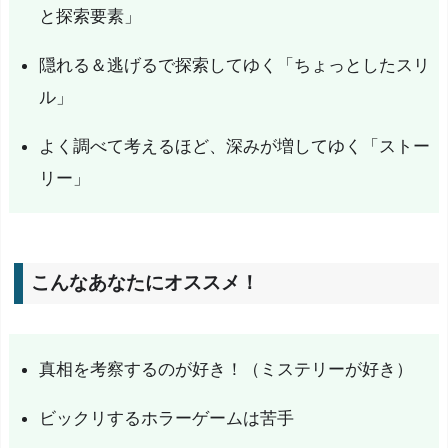
ス
と探索要素」
メ！
隠れる＆逃げるで探索してゆく「ちょっとしたスリ
あ
ル」
ら
す
よく調べて考えるほど、深みが増してゆく「ストー
じ
リー」
開
発
者
の
こんなあなたにオススメ！
コ
メ
ン
真相を考察するのが好き！（ミステリーが好き）
ト
ビックリするホラーゲームは苦手
『M