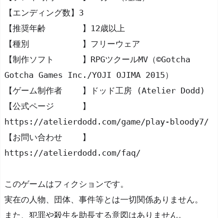
d
【エンディング数】3
m
e
【推奨年齢	】12歳以上
【種別		】フリーウェア
『血
【制作ソフト	】RPGツクールMV（©Gotcha 
染
Gotcha Games Inc./YOJI OJIMA 2015）
め
の
【ゲーム制作者	】ドッド工房 (Atelier Dodd)
ナ
【公式ページ	】
ナ
https://atelierdodd.com/game/play-bloody7/
B
【お問い合わせ	】
l
https://atelierdodd.com/faq/
o
o
このゲームはフィクションです。
d
y
実在の人物、団体、事件等とは一切関係ありません。
7』
また、犯罪や殺生を助長する意図はありません。