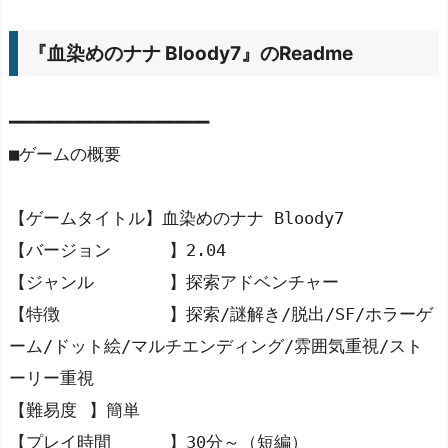
染
め
『血染めのナナ Bloody7』のReadme
の
ナ
ナ
━━━━━━━━━━━━━━━━━━━━
B
■ゲームの概要
l
o
【ゲームタイトル】血染めのナナ Bloody7
o
【バージョン	】2.04
d
y
【ジャンル	】探索アドベンチャー
7』
【特徴		】探索/謎解き/脱出/SF/ホラーゲ
の
ーム/ドット絵/マルチエンディング/雰囲気重視/スト
R
ーリー重視
e
【難易度	】簡単
a
【プレイ時間	】30分～（短編）